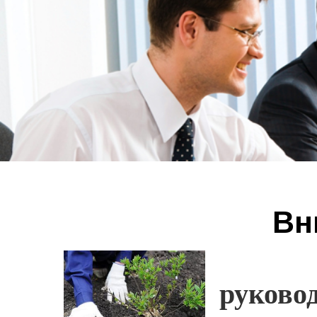
Вн
руково