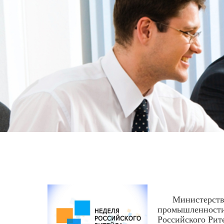
Министерство э
промышленности 
Российского Рит