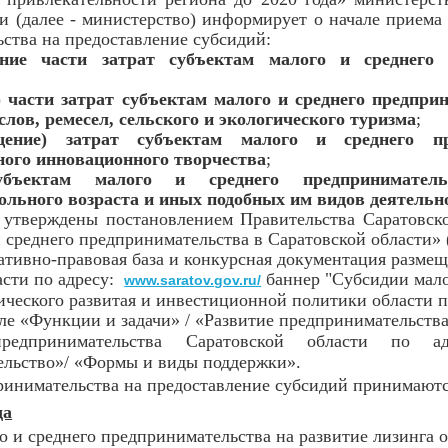
и (далее - министерство) информирует о начале приема 
ства на предоставление субсидий:
ние части затрат субъектам малого и среднего 
е) части затрат субъектам малого и среднего предпр
лов, ремесел, сельского и экологического туризма
;
щение) затрат субъектам малого и среднего п
ного инновационного творчества
;
бъектам малого и среднего предприниматель
льного возраста и иных подобных им видов деятельно
ерждены постановлением Правительства Саратовской
среднего предпринимательства в Саратовской области» (
ивно-правовая база и конкурсная документация размещ
асти по адресу:
баннер "Субсидии мало
www.saratov.gov.ru/
ического развитая и инвестиционной политики области п
ле «Функции и задачи» / «Развитие предпринимательства
едпринимательства Саратовской области по а
тельство»/ «Формы и виды поддержки».
инимательства на предоставление субсидий принимаютс
да
го и среднего предпринимательства на развитие лизинга 