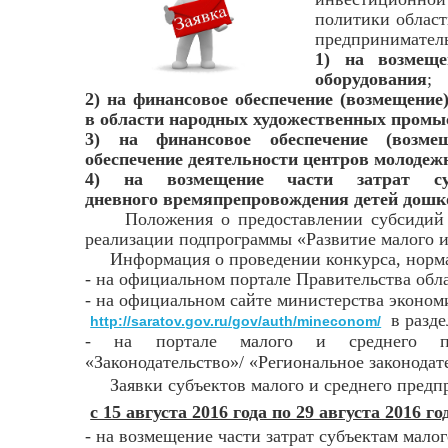
политики област
предприниматель
1) на возмеще
оборудования
;
2) на финансовое обеспечение (возмещени
в области народных художественных промыс
3) на финансовое обеспечение (возме
обеспечение деятельности центров молодеж
4) на возмещение части затрат су
дневного времяпрепровождения детей дошко
Положения о предоставлении субсидий утв
реализации подпрограммы «Развитие малого и 
Информация о проведении конкурса, нормат
- на официальном портале Правительства обл
- на официальном сайте министерства эконом
в разде
http://saratov.gov.ru/gov/auth/mineconom/
- на портале малого и среднего пр
«Законодательство»/ «Региональное законода
Заявки субъектов малого и среднего предпр
с 15 августа 2016 года по 29 августа 2016 го
- на возмещение части затрат субъектам мало