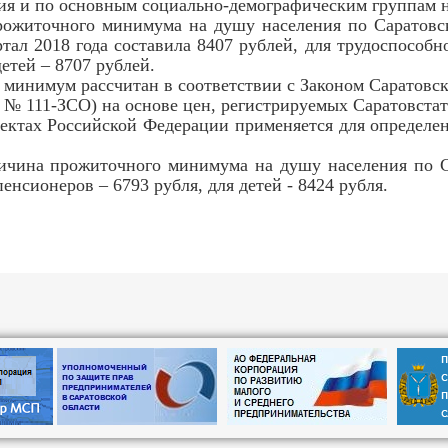
ия и по основным социально-демографическим группам нас
точного минимума на душу населения по Саратовско
ртал 2018 года составила 8407 рублей, для трудоспособн
детей – 8707 рублей.
имум рассчитан в соответствии с Законом Саратовско
а № 111-ЗСО) на основе цен, регистрируемых Саратовста
ах Российской Федерации применяется для определени
ина прожиточного минимума на душу населения по Сар
пенсионеров – 6793 рубля, для детей - 8424 рубля.