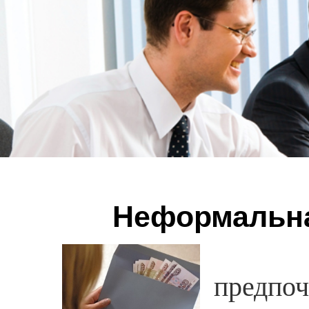
Неформальна
В ра
предпоч