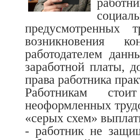
работни
социал
предусмотренных т
возникновения к
работодателем данн
заработной платы, д
права работника пра
Работникам сто
неоформленных трудо
«серых схем» выплат
- работник не защи