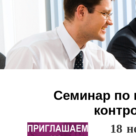
Семинар по
контр
18 н