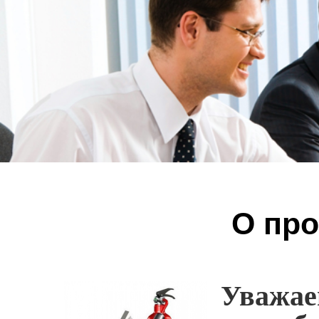
О пр
Уваж