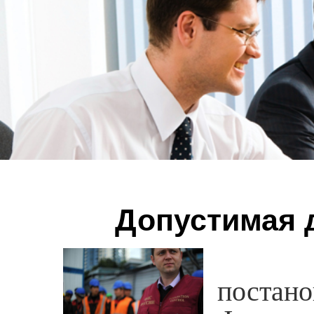
Допустимая 
27 но
постан