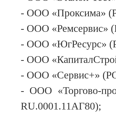
- ООО «Проксима» (
- ООО «Ремсервис» 
- ООО «ЮгРесурс» (
- ООО «КапиталСтро
- ООО «Сервис+» (Р
- ООО «Торгово-пр
RU.0001.11АГ80);