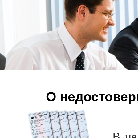
О недостовер
В це