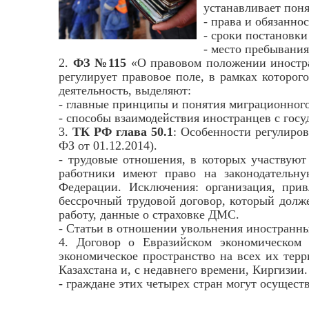
устанавливает пон
- права и обязанно
- сроки постановк
- место пребывани
2.
ФЗ №115
«О правовом положении иностранн
регулирует правовое поле, в рамках которог
деятельность, выделяют:
- главные принципы и понятия миграционного
- способы взаимодействия иностранцев с гос
3.
ТК РФ глава 50.1
: Особенности регулиро
ФЗ от 01.12.2014).
- трудовые отношения, в которых участвуют 
работники имеют право на законодательну
Федерации. Исключения: организация, пр
бессрочный трудовой договор, который долже
работу, данные о страховке ДМС.
- Статьи в отношении увольнения иностранны
4. Договор о Евразийском экономическом с
экономическое пространство на всех их терр
Казахстана и, с недавнего времени, Киргизии.
- граждане этих четырех стран могут осущест