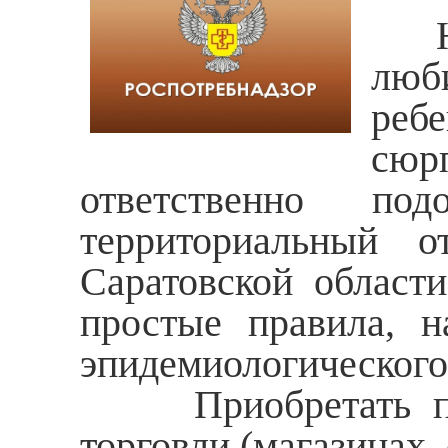
Нов
люб
ребе
сюр
ответственно п
территориальный о
Саратовской област
простые правила, н
эпидемиологического 
Приобретать пода
торговли (магазинах,