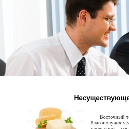
Несуществующе
Восточный терр
благополучия че
продукции – мас